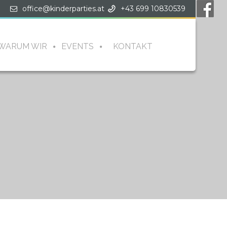
office@kinderparties.at
+43 699 10830539
WARUM WIR
EVENTS
KONTAKT