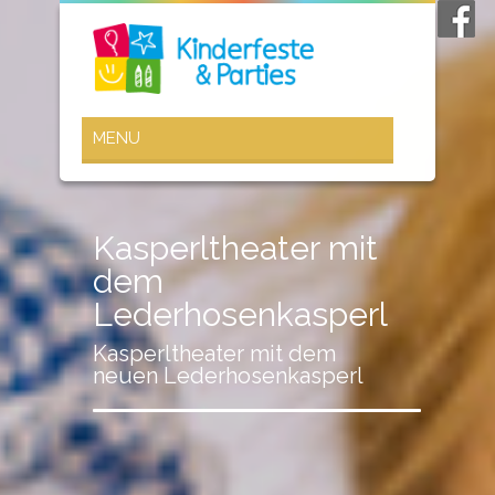
Kasperltheater mit
dem
Lederhosenkasperl
Kasperltheater mit dem
neuen Lederhosenkasperl