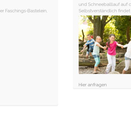
und Schneeballlauf auf
r Faschings-Bastelein,
Selbstverständlich findet
Hier anfragen