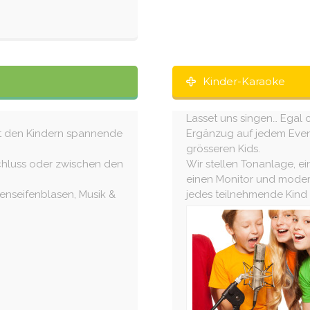
Kinder-Karaoke
Lasset uns singen… Egal o
mit den Kindern spannende
Ergänzug auf jedem Even
grösseren Kids.
schluss oder zwischen den
Wir stellen Tonanlage, 
einen Monitor und moder
senseifenblasen, Musik &
jedes teilnehmende Kind e