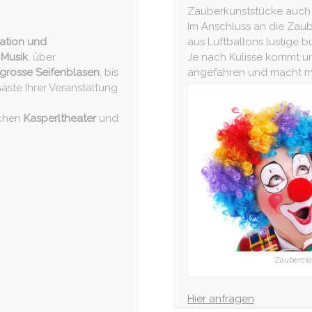
Zauberkunststücke auch w
Im Anschluss an die Zau
ation und
aus Luftballons lustige b
 Musik
, über
Je nach Kulisse kommt u
ngrosse Seifenblasen
, bis
angefahren und macht mit
Gäste Ihrer Veranstaltung
schen
Kasperltheater
und
Zaubercl
Hier anfragen