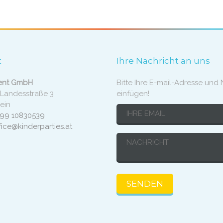
t
Ihre Nachricht an uns
ent GmbH
Bitte Ihre E-mail-Adresse und 
 Landesstraße 3
einfügen!
ein
699 10830539
fice@kinderparties.at