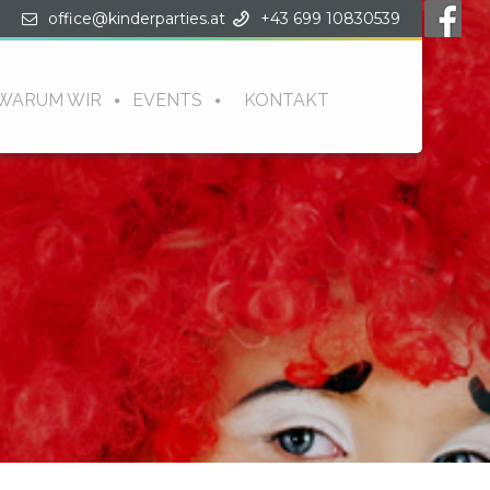
office@kinderparties.at
+43 699 10830539
WARUM WIR
EVENTS
KONTAKT