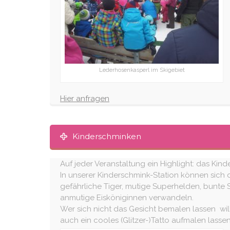
Lederhosenkasperl im Skigebiet
Hier anfragen
Kinderschminken
Auf jeder Veranstaltung ein Highlight: das Kin
In unserer Kinderschmink-Station können sich d
gefährliche Tiger, mutige Superhelden, bunte
anmutige Eisköniginnen verwandeln.
Wer sich nicht das Gesicht bemalen lassen will
auch ein cooles (Glitzer-)Tatto aufmalen lassen