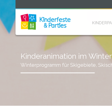
KINDERPA
Kinderanimation im Winter
Winterprogramm für Skigebiete, Skisc