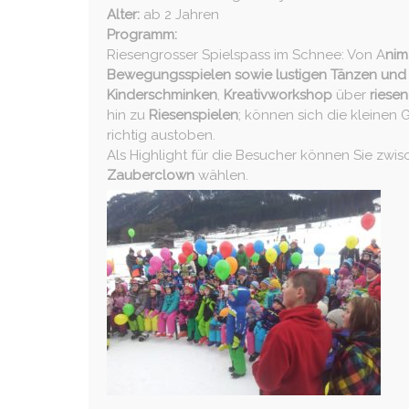
Alter:
ab 2 Jahren
Programm:
Riesengrosser Spielspass im Schnee: Von A
nim
Bewegungsspielen sowie lustigen Tänzen und
Kinderschminken
,
Kreativworkshop
über
riese
hin zu
Riesenspielen
; können sich die kleinen 
richtig austoben.
Als Highlight für die Besucher können Sie zwi
Zauberclown
wählen.