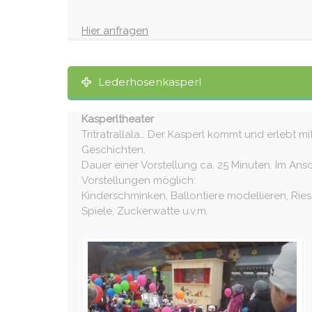
Hier anfragen
Lederhosenkasperl
Kasperltheater
Tritratrallala… Der Kasperl kommt und erlebt 
Geschichten.
Dauer einer Vorstellung ca. 25 Minuten. Im An
Vorstellungen möglich:
Kinderschminken, Ballontiere modellieren, Rie
Spiele, Zuckerwatte u.v.m.